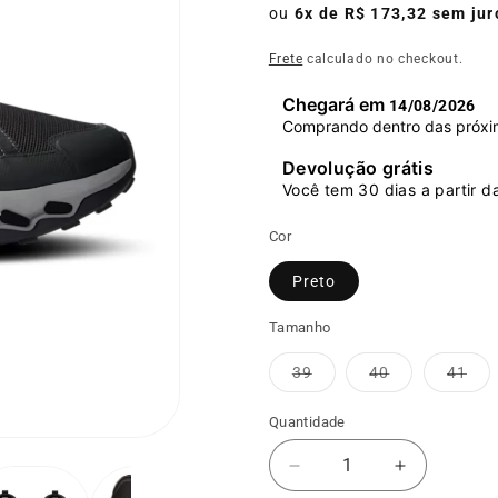
original
promocio
ou
6x de R$ 173,32 sem jur
Frete
calculado no checkout.
Chegará em
14/08/2026
Comprando dentro das próxi
Devolução grátis
Você tem 30 dias a partir d
Cor
Preto
Tamanho
Variante
Variante
Var
39
40
41
esgotada
esgotada
esg
ou
ou
ou
indisponível
indisponível
indi
Quantidade
Diminuir
Aumentar