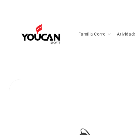
Pular
para o
conteúdo
Família Corre
Atividad
Pular para
as
informações
do produto