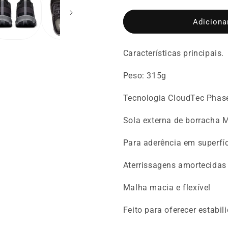
a
a
quantidade
quantidade
de
de
Adiciona
Tênis
Tênis
On
On
Características principais.
Running
Running
Cloudhorizon
Cloudhoriz
Masculino
Masculino
Peso: 315g
Tecnologia CloudTec Phas
Sola externa de borracha 
Para aderência em superfí
Aterrissagens amortecida
Malha macia e flexível
Feito para oferecer estabi