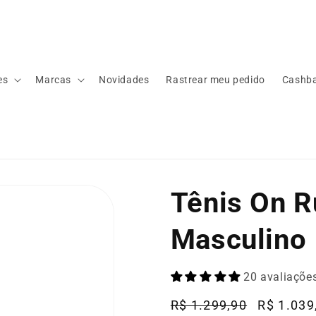
es
Marcas
Novidades
Rastrear meu pedido
Cashb
Tênis On R
Masculino
20 avaliaçõe
Preço
R$ 1.299,90
Preço
R$ 1.039