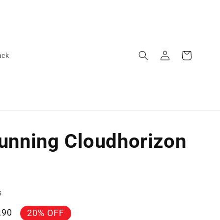
Fazer
Carrinho
ack
login
unning Cloudhorizon
s
,90
20% OFF