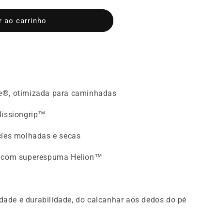
r ao carrinho
on
e®, otimizada para caminhadas
Missiongrip™
cies molhadas e secas
s com superespuma Helion™
lidade e durabilidade, do calcanhar aos dedos do pé